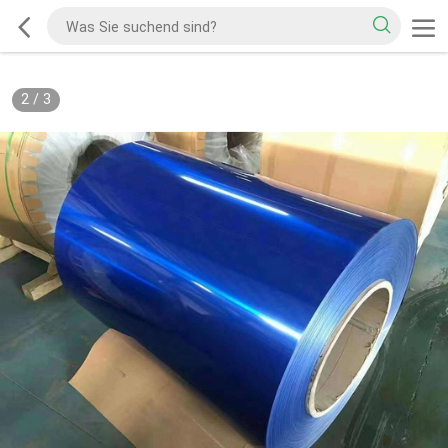
2
/
3