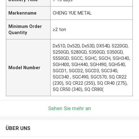
Markenname
CHENG YUE METAL
Minimum Order
≥2 ton
Quantity
Dx51D, Dx52D, Dx53D, DX54D, S220GD,
S250GD, S280GD, S350GD, S350GD,
S550GD; SGCC, SGHC, SGCH, SGH340,
SGH400, SGH440, SGH490, SGH540,
Model Number
SGCD1, SGCD2, SGCD3, SGC340,
SGC340 , SGC490, SGC570; SQ CR22
(230), SQ CR22 (255), SQ CR40 (275),
SQ CR50 (340), SQ CR80(
Sehen Sie mehr an
ÜBER UNS