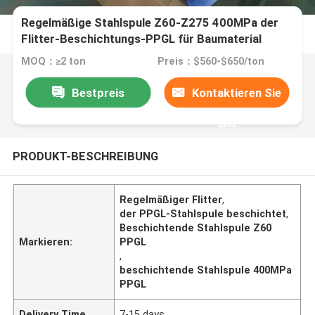
Regelmäßige Stahlspule Z60-Z275 400MPa der
Flitter-Beschichtungs-PPGL für Baumaterial
MOQ：≥2 ton
Preis：$560-$650/ton
Bestpreis
Kontaktieren Sie
uns
PRODUKT-BESCHREIBUNG
Regelmäßiger Flitter
,
der PPGL-Stahlspule beschichtet
,
Beschichtende Stahlspule Z60
Markieren:
PPGL
,
beschichtende Stahlspule 400MPa
PPGL
Delivery Time
7-15 days