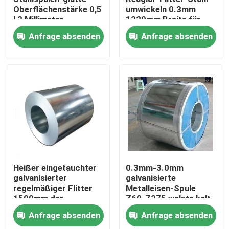
Oberflächenstärke 0,5
umwickeln 0.3mm
| 2 Millimeter
1220mm Breite für
Über uns
Universalität
Anfrage absenden
Anfrage absenden
Fabrik-Tour
Qualitätskontrolle
Kontaktiere uns
Fordern Sie ein Angebot an
Heißer eingetauchter
0.3mm-3.0mm
galvanisierter
galvanisierte
regelmäßiger Flitter
Metalleisen-Spule
Aluminiumblech
1500mm der
Z60-Z275 walzte kalt
Stahlblech-Spulen-
Anfrage absenden
Anfrage absenden
Dx51d Dx52d
Aluminiumblattspule