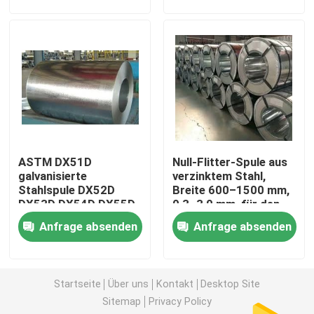
Rundes Aluminiumrohr
Aluminiumrundeisen
Kohlenstoffstahl-Blatt
ASTM DX51D
Null-Flitter-Spule aus
Aluminiumvierkantrohr
galvanisierte
verzinktem Stahl,
Stahlspule DX52D
Breite 600–1500 mm,
DX53D DX54D DX55D
0,3–3,0 mm, für den
Dünne Aluminiumstreifen
Z40 Z60 Chromated
Bau
Anfrage absenden
Anfrage absenden
mit Flitter
rundes Aluminiumblatt
Startseite
Über uns
Kontakt
Desktop Site
Sitemap
Privacy Policy
Aluminiumspulen-Rohr