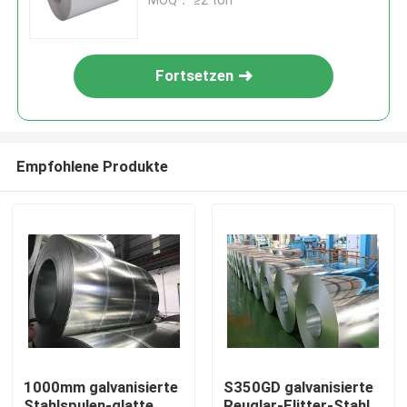
Baumaterial
MOQ： ≥2 ton
Fortsetzen
Empfohlene Produkte
Heim
Produkte
1000mm galvanisierte
S350GD galvanisierte
Videos
Stahlspulen-glatte
Reuglar-Flitter-Stahl