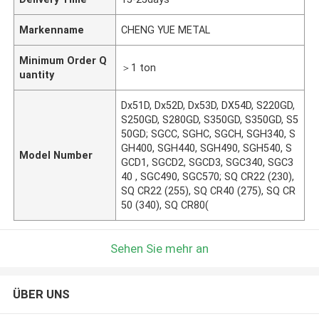
Markenname
CHENG YUE METAL
Minimum Order Q
＞1 ton
uantity
Dx51D, Dx52D, Dx53D, DX54D, S220GD,
S250GD, S280GD, S350GD, S350GD, S5
50GD; SGCC, SGHC, SGCH, SGH340, S
GH400, SGH440, SGH490, SGH540, S
Model Number
GCD1, SGCD2, SGCD3, SGC340, SGC3
40 , SGC490, SGC570; SQ CR22 (230),
SQ CR22 (255), SQ CR40 (275), SQ CR
50 (340), SQ CR80(
Sehen Sie mehr an
ÜBER UNS