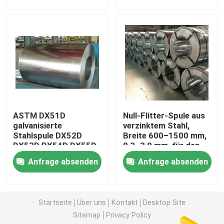
Rundes Aluminiumrohr
Aluminiumrundeisen
Kohlenstoffstahl-Blatt
ASTM DX51D
Null-Flitter-Spule aus
Aluminiumvierkantrohr
galvanisierte
verzinktem Stahl,
Stahlspule DX52D
Breite 600–1500 mm,
DX53D DX54D DX55D
0,3–3,0 mm, für den
Dünne Aluminiumstreifen
Z40 Z60 Chromated
Bau
Anfrage absenden
Anfrage absenden
mit Flitter
rundes Aluminiumblatt
Startseite
Über uns
Kontakt
Desktop Site
Sitemap
Privacy Policy
Aluminiumspulen-Rohr