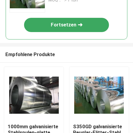
MOQ： ＞1 ton
Fortsetzen
Empfohlene Produkte
Heim
Produkte
1000mm galvanisierte
S350GD galvanisierte
Videos
Stahlspulen-glatte
Reuglar-Flitter-Stahl