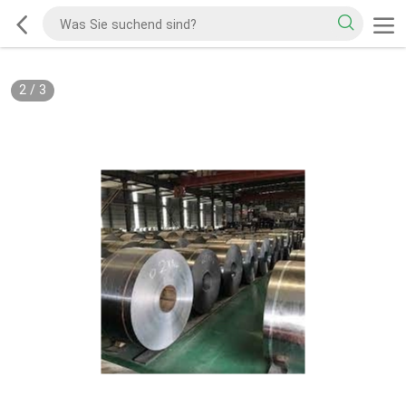
2
/
3