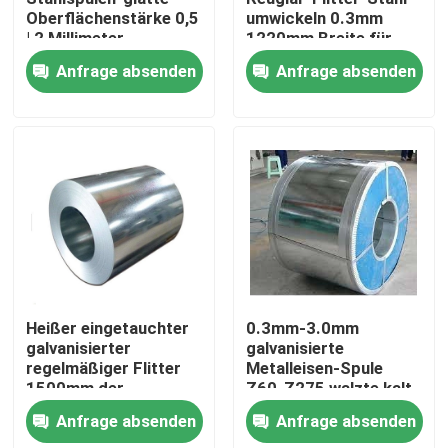
Oberflächenstärke 0,5
umwickeln 0.3mm
| 2 Millimeter
1220mm Breite für
Über uns
Universalität
Anfrage absenden
Anfrage absenden
Fabrik-Tour
Qualitätskontrolle
Kontaktiere uns
Fordern Sie ein Angebot an
Heißer eingetauchter
0.3mm-3.0mm
galvanisierter
galvanisierte
regelmäßiger Flitter
Metalleisen-Spule
Aluminiumblech
1500mm der
Z60-Z275 walzte kalt
Stahlblech-Spulen-
Anfrage absenden
Anfrage absenden
Dx51d Dx52d
Aluminiumblattspule