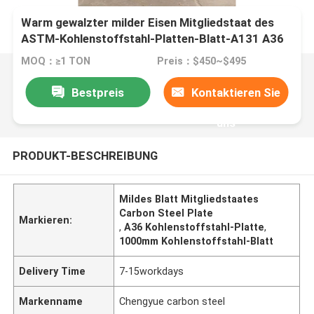
Warm gewalzter milder Eisen Mitgliedstaat des
ASTM-Kohlenstoffstahl-Platten-Blatt-A131 A36
S235 S335 St52
MOQ：≥1 TON
Preis：$450~$495
Bestpreis
Kontaktieren Sie
uns
PRODUKT-BESCHREIBUNG
Mildes Blatt Mitgliedstaates
Carbon Steel Plate
Markieren:
,
A36 Kohlenstoffstahl-Platte
,
1000mm Kohlenstoffstahl-Blatt
Delivery Time
7-15workdays
Markenname
Chengyue carbon steel