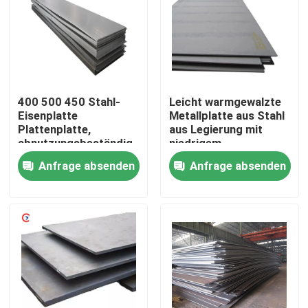
Über uns
Fabrik-Tour
400 500 450 Stahl-
Leicht warmgewalzte
Eisenplatte
Metallplatte aus Stahl
Qualitätskontrolle
Plattenplatte,
aus Legierung mit
abnutzungsbeständig,
niedrigem
Kohlenstofffest,
Kohlenstoffgehalt
Anfrage absenden
Anfrage absenden
Kontaktiere uns
warmgewalztes
Stahlblech
Fordern Sie ein Angebot an
Aluminiumblech
Aluminiumblattspule