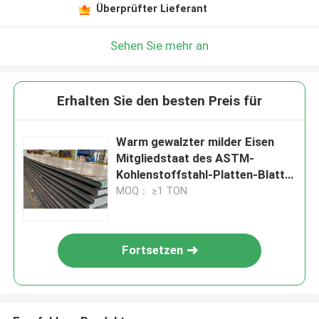
Überprüfter Lieferant
Sehen Sie mehr an
Erhalten Sie den besten Preis für
Warm gewalzter milder Eisen
Mitgliedstaat des ASTM-
Kohlenstoffstahl-Platten-Blatt-
A131 A36 S235 S335 St52
MOQ： ≥1 TON
Fortsetzen