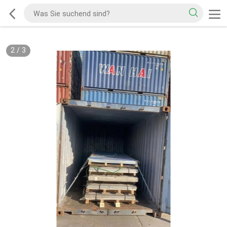
2
/
3