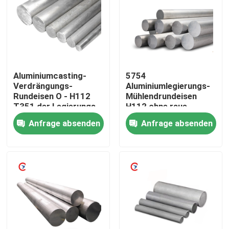
Über uns
Fabrik-Tour
Aluminiumcasting-
5754
Verdrängungs-
Aluminiumlegierungs-
Qualitätskontrolle
Rundeisen O - H112
Mühlendrundeisen
T351 der Legierungs-
H112 ohne raue
5A06
Webkante
Anfrage absenden
Anfrage absenden
Kontaktiere uns
Fordern Sie ein Angebot an
Aluminiumblech
Aluminiumblattspule