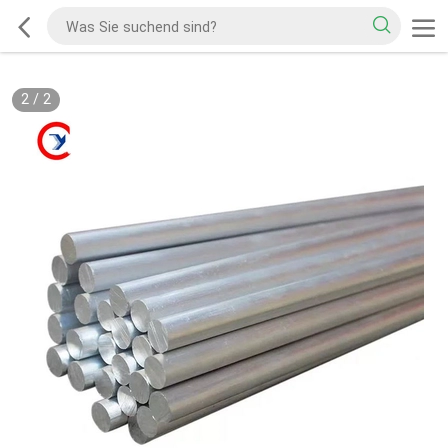
2
/
2