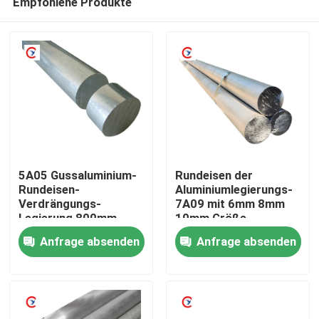
Empfohlene Produkte
5A05 Gussaluminium-
Rundeisen der
Rundeisen-
Aluminiumlegierungs-
Verdrängungs-
7A09 mit 6mm 8mm
Legierung 800mm
10mm Größe
Heim
Anfrage absenden
Anfrage absenden
Produkte
Videos