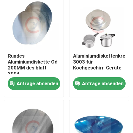
Über uns
Fabrik-Tour
Qualitätskontrolle
Rundes
Aluminiumdiskettenkreise
Aluminiumdiskette Od
3003 für
200MM des blatt-
Kochgeschirr-Geräte
Kontaktiere uns
3004
Anfrage absenden
Anfrage absenden
Fordern Sie ein Angebot an
Aluminiumblech
Aluminiumblattspule