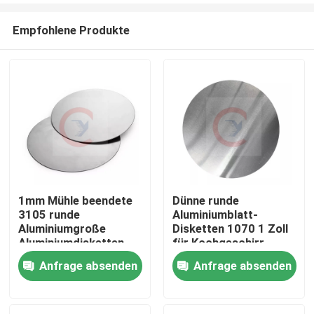
Empfohlene Produkte
1mm Mühle beendete
Dünne runde
3105 runde
Aluminiumblatt-
Heim
Aluminiumgroße
Disketten 1070 1 Zoll
Aluminiumdisketten
für Kochgeschirr-
blatt Ods 120mm
Geräte
Anfrage absenden
Anfrage absenden
Produkte
Videos