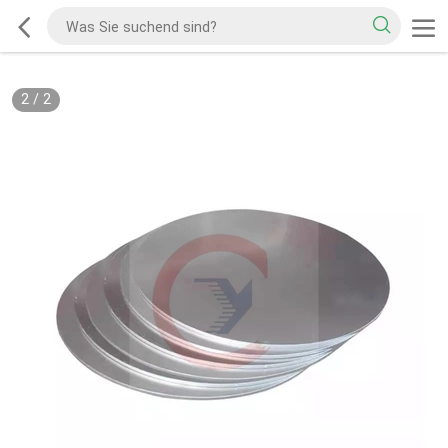
2
/
2