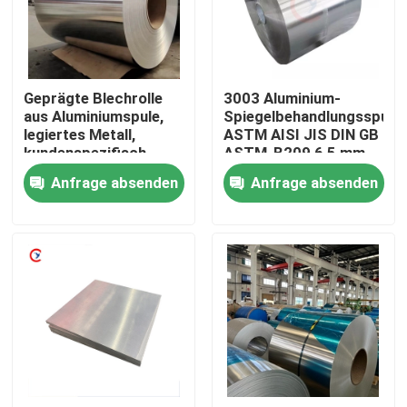
Über uns
Geprägte Blechrolle
3003 Aluminium-
Fabrik-Tour
aus Aluminiumspule,
Spiegelbehandlungsspule
legiertes Metall,
ASTM AISI JIS DIN GB
kundenspezifisch,
ASTM-B209 6,5 mm
Qualitätskontrolle
1000–2000 mm
Anfrage absenden
Anfrage absenden
Kontaktiere uns
Fordern Sie ein Angebot an
Aluminiumblech
Aluminiumblattspule