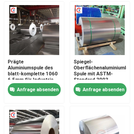
Prägte
Spiegel-
Aluminiumspule des
Oberflächenaluminiumlegi
blatt-komplette 1060
Spule mit ASTM-
6.5mm für Industrie
Standard 3003
2000mm
Anfrage absenden
Anfrage absenden
Heim
Produkte
Videos