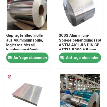
Über uns
Fabrik-Tour
Geprägte Blechrolle
3003 Aluminium-
aus Aluminiumspule,
Spiegelbehandlungsspule
Qualitätskontrolle
legiertes Metall,
ASTM AISI JIS DIN GB
kundenspezifisch,
ASTM-B209 6,5 mm
1000–2000 mm
Anfrage absenden
Anfrage absenden
Kontaktiere uns
Fordern Sie ein Angebot an
Aluminiumblech
Aluminiumblattspule