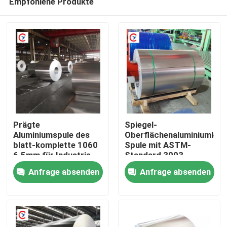
Empfohlene Produkte
Prägte
Spiegel-
Aluminiumspule des
Oberflächenaluminiumlegi
blatt-komplette 1060
Spule mit ASTM-
6.5mm für Industrie
Standard 3003
Heim
2000mm
Anfrage absenden
Anfrage absenden
Produkte
Videos